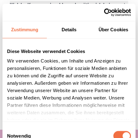
Welche Kompressionsklasse benötige ich bei
Ödemen?
Zustimmung
Details
Über Cookies
Welche weiteren Hilfsmittel und Angebote gibt
es im Sanitätshaus für
Diese Webseite verwendet Cookies
Lymphödempatient*innen?
Wir verwenden Cookies, um Inhalte und Anzeigen zu
personalisieren, Funktionen für soziale Medien anbieten
zu können und die Zugriffe auf unsere Website zu
Werden die Kosten für Kompressionsstrümpfe
analysieren. Außerdem geben wir Informationen zu Ihrer
bei Lymphödem von der Krankenkasse
Verwendung unserer Website an unsere Partner für
übernommen?
soziale Medien, Werbung und Analysen weiter. Unsere
Partner führen diese Informationen möglicherweise mit
weiteren Daten zusammen, die Sie ihnen bereitgestellt
haben oder die sie im Rahmen Ihrer Nutzung der Dienste
gesammelt haben.
Einwilligungsauswahl
Notwendig